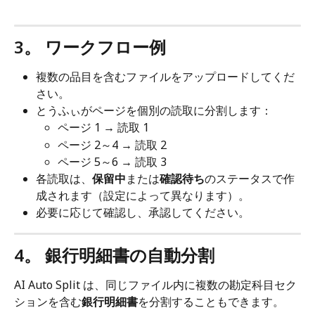
3。 ワークフロー例
複数の品目を含むファイルをアップロードしてくだ
さい。
とうふぃがページを個別の読取に分割します：
ページ 1 → 読取 1
ページ 2～4 → 読取 2
ページ 5～6 → 読取 3
各読取は、
保留中
または
確認待ち
のステータスで作
成されます（設定によって異なります）。
必要に応じて確認し、承認してください。
4。 銀行明細書の自動分割
AI Auto Split は、同じファイル内に複数の勘定科目セク
ションを含む
銀行明細書
を分割することもできます。