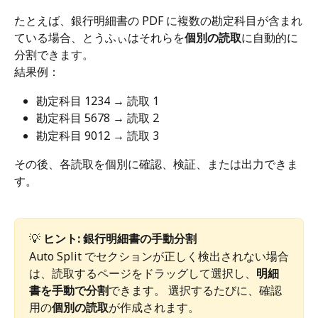
たとえば、銀行明細書の PDF に複数の勘定科目が含まれ
ている場合、とうふぃはそれらを
個別の読取
に自動的に
分割できます。
結果例：
勘定科目 1234 → 読取 1
勘定科目 5678 → 読取 2
勘定科目 9012 → 読取 3
その後、各読取を個別に確認、検証、または出力できま
す。
💡 
ヒント: 銀行明細書の手動分割
Auto Split でセクションが正しく検出されない場合
は、読取するページをドラッグして選択し、
明細
書を手動で分割
できます。 選択するたびに、確認
用の
個別の読取
が作成されます。