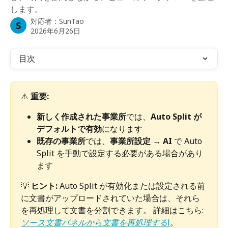
します。
対応者：
SunTao
S
2026年6月26日
目次
⚠️ 
重要:
新しく作成された事業所
では、
Auto Split が
デフォルトで有効
になります
既存の事業所
では、
事業所設定 → AI
 で Auto 
Split を手動で設定する必要がある場合があり
ます
💡 
ヒント:
 Auto Split が有効化または設定される前
に文書がアップロードされていた場合は、それら
を再処理して文書を分割できます。 詳細はこちら: 
ソース文書パネルから文書を再処理する
l
。