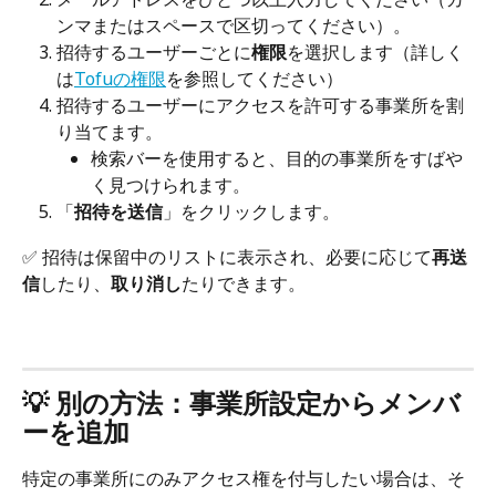
ンマまたはスペースで区切ってください）。
招待するユーザーごとに
権限
を選択します（詳しく
は
Tofuの権限
を参照してください）
招待するユーザーにアクセスを許可する事業所を割
り当てます。
検索バーを使用すると、目的の事業所をすばや
く見つけられます。
「
招待を送信
」をクリックします。
✅ 招待は保留中のリストに表示され、必要に応じて
再送
信
したり、
取り消し
たりできます。
💡 別の方法：事業所設定からメンバ
ーを追加
特定の事業所にのみアクセス権を付与したい場合は、そ