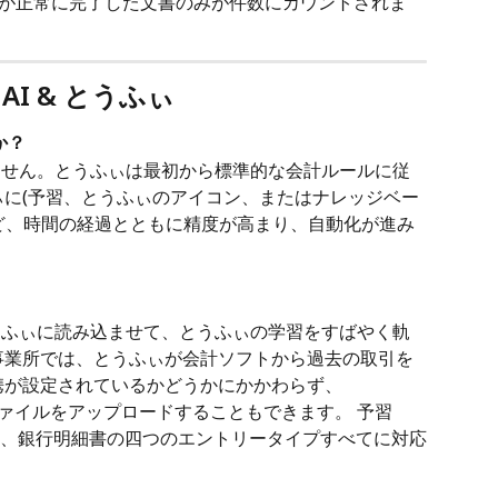
取が正常に完了した文書のみが件数にカウントされま
 AI & とうふぃ
か？
りません。とうふぃは最初から標準的な会計ルールに従
ぃに(予習、とうふぃのアイコン、またはナレッジベー
ど、時間の経過とともに精度が高まり、自動化が進み
とうふぃに読み込ませて、とうふぃの学習をすばやく軌
事業所では、とうふぃが会計ソフトから過去の取引を
携が設定されているかどうかにかかわらず、
lsx）ファイルをアップロードすることもできます。 予習
、銀行明細書の四つのエントリータイプすべてに対応