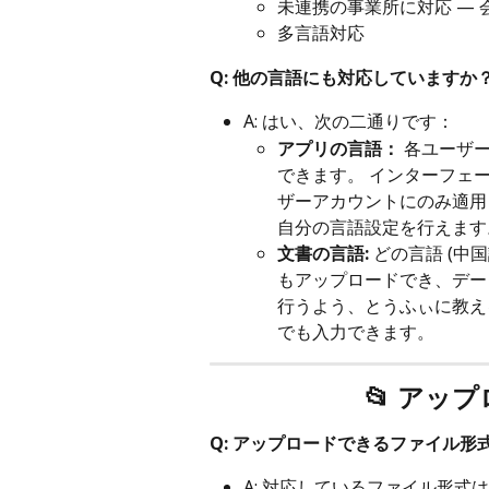
未連携の事業所に対応 — 
多言語対応
Q: 他の言語にも対応していますか
A: はい、次の二通りです：
アプリの言語：
 各ユーザ
できます。 インターフェ
ザーアカウントにのみ適用
自分の言語設定を行えます
文書の言語:
 どの言語 (
もアップロードでき、デー
行うよう、とうふぃに教え
でも入力できます。
📂 アッ
Q: アップロードできるファイル形
A: 対応しているファイル形式