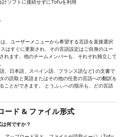
会計ソフトに接続せずにTofuを利用
？
ーは、ユーザーメニューから希望する言語を直接選択
ースはすぐに更新され、その言語設定はご自身のユー
されます。他のチームメンバーも、それぞれ独立して
。
中国語、日本語、スペイン語、フランス語など) の文書で
タの読取と英語またはその他の任意の言語への翻訳を
ることができます。 とうふぃへの指示も、どの言語
プロード & ファイル形式
式は何ですか？
は、アップロード元と、ファイルが読取ページ（Tofu